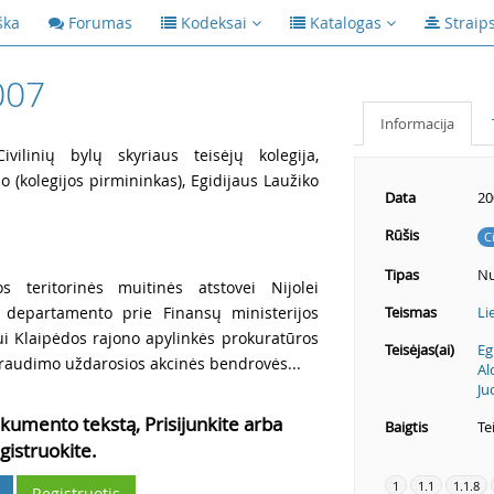
ška
Forumas
Kodeksai
Katalogas
Straip
007
Informacija
vilinių bylų skyriaus teisėjų kolegija,
o (kolegijos pirmininkas), Egidijaus Laužiko
Data
20
Rūšis
C
Tipas
Nu
s teritorinės muitinės atstovei Nijolei
s departamento prie Finansų ministerijos
Teismas
Li
ovui Klaipėdos rajono apylinkės prokuratūros
Teisėjas(ai)
Eg
raudimo uždarosios akcinės bendrovės...
Al
Ju
kumento tekstą, Prisijunkite arba
Baigtis
Te
gistruokite.
1
1.1
1.1.8
Registruotis