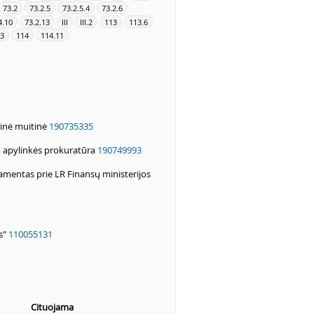
73.2
73.2.5
73.2.5.4
73.2.6
4.10
73.2.13
III
III.2
113
113.6
.3
114
114.11
rinė muitinė
190735335
o apylinkės prokuratūra
190749993
mentas prie LR Finansų ministerijos
s"
110055131
Cituojama