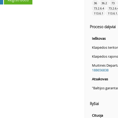
36
36.2
73
73.2.6.4
73.2.6.
113.6.1
113.6.1
Proceso dalyviai
Ieškovas
Klaipėdos terito
Klaipėdos rajon
Muitinės Departa
188656838
Atsakovas
"Baltijos garanta
Ryšiai
Cituoja