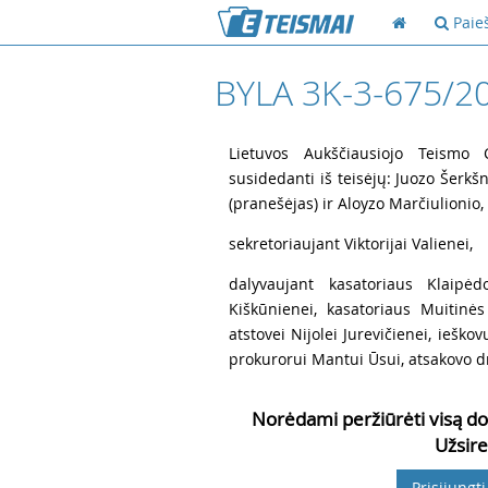
Paie
BYLA 3K-3-675/2
1
Lietuvos Aukščiausiojo Teismo Ci
susidedanti iš teisėjų: Juozo Šerkšn
(pranešėjas) ir Aloyzo Marčiulionio,
2
sekretoriaujant Viktorijai Valienei,
3
dalyvaujant kasatoriaus Klaipėdo
Kiškūnienei, kasatoriaus Muitinė
atstovei Nijolei Jurevičienei, iešk
prokurorui Mantui Ūsui, atsakovo d
Norėdami peržiūrėti visą do
Užsire
Prisijungti