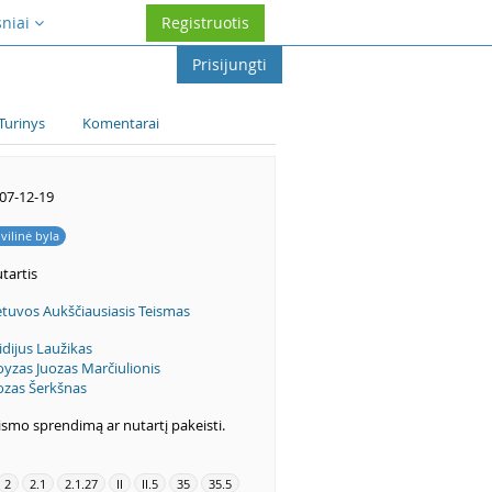
sniai
Registruotis
Prisijungti
Turinys
Komentarai
07-12-19
ivilinė byla
tartis
etuvos Aukščiausiasis Teismas
idijus Laužikas
oyzas Juozas Marčiulionis
ozas Šerkšnas
ismo sprendimą ar nutartį pakeisti.
2
2.1
2.1.27
II
II.5
35
35.5