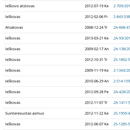
Ieškovo atstovas
2012-07-19 Ke
2-709/20
Ieškovas
2012-02-06 Pi
2-843-53
Atsakovas
2008-12-24 Tr
2A-668-4
Ieškovas
2013-03-21 Ke
2A-93/20
Ieškovas
2009-02-17 An
2A-138/2
Ieškovas
2012-10-31 Tr
2S-1802-
Ieškovas
2009-11-19 Ke
2-1343/2
Ieškovas
2010-06-29 An
2-514-15
Ieškovas
2012-09-28 Pe
2A-428/2
Ieškovas
2012-11-07 Tr
2A-1411-
Suinteresuotas asmuo
2012-11-22 Ke
2S-1959-
Ieškovas
2012-06-07 Ke
2S-1285-