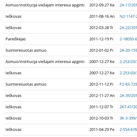
Asmuo/institucija viešajam interesui apginti
2012-09-27 Ke
2A-17/20
Ieškovas
2011-08-16 An
N2-1147-
Ieškovas
2012-03-28 Tr
2A-22/20
Pareiškėjas
2011-12-19 Pi
2-18050-
Suinteresuotas asmuo
2012-01-02 Pi
2A-20-15
Asmuo/institucija viešajam interesui apginti
2007-12-27 Ke
2-253-03
Ieškovas
2007-12-27 Ke
2-253-03
Suinteresuotas asmuo
2012-11-12 Pi
P2-83-72
Ieškovas
2012-11-27 An
2A-35/20
Ieškovas
2011-12-07 Tr
2KT-47/2
Ieškovas
2012-10-03 Tr
3K-3-399
Ieškovas
2011-04-29 Pe
2-554-67