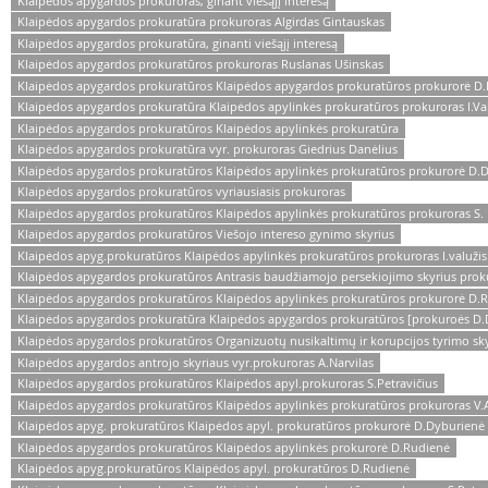
Klaipėdos apygardos prokuroras, ginant viešąjį interesą
Klaipėdos apygardos prokuratūra prokuroras Algirdas Gintauskas
Klaipėdos apygardos prokuratūra, ginanti viešąjį interesą
Klaipėdos apygardos prokuratūros prokuroras Ruslanas Ušinskas
Klaipėdos apygardos prokuratūros Klaipėdos apygardos prokuratūros prokurorė D
Klaipėdos apygardos prokuratūra Klaipėdos apylinkės prokuratūros prokuroras I.Va
Klaipėdos apygardos prokuratūros Klaipėdos apylinkės prokuratūra
Klaipėdos apygardos prokuratūra vyr. prokuroras Giedrius Danėlius
Klaipėdos apygardos prokuratūros Klaipėdos apylinkės prokuratūros prokurorė D.
Klaipėdos apygardos prokuratūros vyriausiasis prokuroras
Klaipėdos apygardos prokuratūros Klaipėdos apylinkės prokuratūros prokuroras S. 
Klaipėdos apygardos prokuratūros Viešojo intereso gynimo skyrius
Klaipėdos apyg.prokuratūros Klaipėdos apylinkės prokuratūros prokuroras I.valužis
Klaipėdos apygardos prokuratūros Antrasis baudžiamojo persekiojimo skyrius proku
Klaipėdos apygardos prokuratūros Klaipėdos apylinkės prokuratūros prokurorė D.
Klaipėdos apygardos prokuratūra Klaipėdos apygardos prokuratūros [prokuroės D
Klaipėdos apygardos prokuratūros Organizuotų nusikaltimų ir korupcijos tyrimo skyr
Klaipėdos apygardos antrojo skyriaus vyr.prokuroras A.Narvilas
Klaipėdos apygardos prokuratūros Klaipėdos apyl.prokuroras S.Petravičius
Klaipėdos apygardos prokuratūros Klaipėdos apylinkės prokuratūros prokuroras V.A
Klaipėdos apyg. prokuratūros Klaipėdos apyl. prokuratūros prokurorė D.Dyburienė
Klaipėdos apygardos prokuratūros Klaipėdos apylinkės prokurorė D.Rudienė
Klaipėdos apyg.prokuratūros Klaipėdos apyl. prokuratūros D.Rudienė