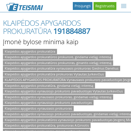
Prisijungti
Registruotis
KLAIPĖDOS APYGARDOS
PROKURATŪRA
191884887
Įmonė bylose minima kaip
Klaipėdos apygardos prokuratūra
Klaipėdos apygardos prokuratūros prokurorė, gindama viešąjį interesą
Klaipėdos apygardos prokuratūros prokuroras, ginantis viešąjį interesą
Klaipėdos apygardos prokuratūra vyriausiasis prokuroras Giedrius Danėlius
Klaipėdos apygardos prokuratūra prokuroras Vytautas Jurkevičius
KLAIPĖDOS APYGARDOS PROKURATŪRA Vyriausiasis prokuroro pavaduotojas Jevgeni
Klaipėdos apygardos prokuratūra, gindama viešąjį interesą
Klaipėdos apygardos vyriausiojo prokuroro pavaduotojas Vytautas Jurkevičius
Klaipėdos apygardos vyriausiasis prokuroras, gindamas viešąjį interesą
Klaipėdos apygardos vyriausiojo prokuroro pavaduotojas
Klaipėdos apygardos vyriausiasis prokuroras
Klaipėdos apygardos vyriausiojo prokuroro pavaduotojas, gindamas viešąjį interes
Klaipėdos apygardos prokuratūros vyriausiojo prokuroro pavaduotojas Jevgenij Mic
Klaipėdos apygardos prokuratūra, prokuroras A.Giniotis