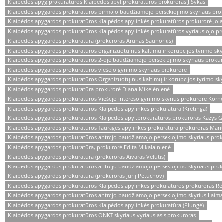
Klaipėdos apyg.prokuratūros Klaipėdos apyl.prokuratūros prokuroras J.Sykas
Klaipėdos apygardos prokuratūros pirmojo baudžiamojo persekiojimo skyriaus proku
Klaipėdos apygardos prokuratūros Klaipėdos apylinkės prokuratūros prokurorė Jola
Klaipėdos apygardos prokuratūros Klaipėdos apylinkės prokuratūros vyriausiojo pr
Klaipėdos apygardos prokuratūra (prokuroras Arūnas Saunorius)
Klaipėdos apygardos prokuratūros organizuotų nusikaltimų ir korupcijos tyrimo sk
Klaipėdos apygardos prokuratūros 2-ojo baudžiamojo persekiojimo skyriaus proku
Klaipėdos apygardos prokuratūros viešojo gynimo skyriaus prokurorė
Klaipėdos apygardos prokuratūros Organizuotų nusikaltimų ir korupcijos tyrimo sk
Klaipėdos apygardos prokuratūra prokurorė Diana Mikelėnienė
Klaipėdos apygardos prokuratūros Viešojo intereso gynimo skyrius prokurorė Kornel
Klaipėdos apygardos prokuratūros Klaipėdos apylinkės prokuratūra (Kretinga)
Klaipėdos apygardos prokuratūros Klaipėdos apyl.prokuratūros prokuroras Kazys Gr
Klaipėdos apygardos prokuratūros Tauragės apylinkės prokuratūra prokuroras Mar
Klaipėdos apygardos prokuratūros antrojo baudžiamojo persekiojimo skyriaus prok
Klaipėdos apygardos prokuratūra, prokurorė Edita Mikalainienė
Klaipėdos apygardos prokuratūra (prokuroras Aivaras Velutis)
Klaipėdos apygardos prokuratūros antrojo baudžiamojo persekiojimo skyriaus prok
Klaipėdos apygardos prokuratūra (prokuroras Jurij Petuchov)
Klaipėdos apygardos prokuratūros Klaipėdos apylinkės prokuratūros prokuroras Re
Klaipėdos apygardos prokuratūros antrojo baudžiamojo persekiojimo skyrius Laim
Klaipėdos apygardos prokuratūros Klaipėdos apylinkės prokuratūra (Plungė)
Klaipėdos apygardos prokuratūros ONKT skyriaus vyriausiasis prokuroras