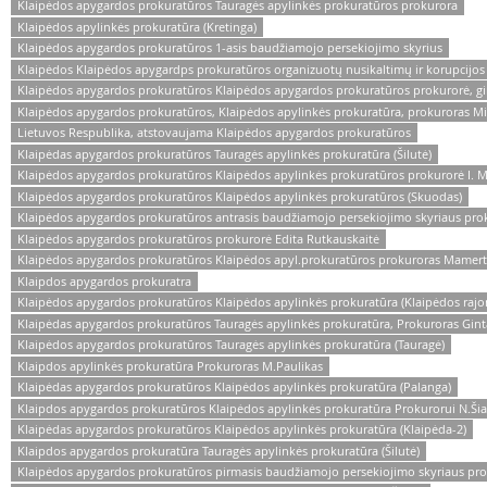
Klaipėdos apygardos prokuratūros Tauragės apylinkės prokuratūros prokurora
Klaipėdos apylinkės prokuratūra (Kretinga)
Klaipėdos apygardos prokuratūros 1-asis baudžiamojo persekiojimo skyrius
Klaipėdos Klaipėdos apygardps prokuratūros organizuotų nusikaltimų ir korupcijos 
Klaipėdos apygardos prokuratūros Klaipėdos apygardos prokuratūros prokurorė, gina
Klaipėdos apygardos prokuratūros, Klaipėdos apylinkės prokuratūra, prokuroras M
Lietuvos Respublika, atstovaujama Klaipėdos apygardos prokuratūros
Klaipėdas apygardos prokuratūros Tauragės apylinkės prokuratūra (Šilutė)
Klaipėdos apygardos prokuratūros Klaipėdos apylinkės prokuratūros prokurorė I. M
Klaipėdos apygardos prokuratūros Klaipėdos apylinkės prokuratūros (Skuodas)
Klaipėdos apygardos prokuratūros antrasis baudžiamojo persekiojimo skyriaus proku
Klaipėdos apygardos prokuratūros prokurorė Edita Rutkauskaitė
Klaipėdos apygardos prokuratūros Klaipėdos apyl.prokuratūros prokuroras Mamert
Klaipdos apygardos prokuratra
Klaipėdos apygardos prokuratūros Klaipėdos apylinkės prokuratūra (Klaipėdos rajo
Klaipėdas apygardos prokuratūros Tauragės apylinkės prokuratūra, Prokuroras Ginta
Klaipėdos apygardos prokuratūros Tauragės apylinkės prokuratūra (Tauragė)
Klaipdos apylinkės prokuratūra Prokuroras M.Paulikas
Klaipėdas apygardos prokuratūros Klaipėdos apylinkės prokuratūra (Palanga)
Klaipdos apygardos prokuratūros Klaipėdos apylinkės prokuratūra Prokurorui N.Šia
Klaipėdas apygardos prokuratūros Klaipėdos apylinkės prokuratūra (Klaipėda-2)
Klaipdos apygardos prokuratūra Tauragės apylinkės prokuratūra (Šilutė)
Klaipėdos apygardos prokuratūros pirmasis baudžiamojo persekiojimo skyriaus pro