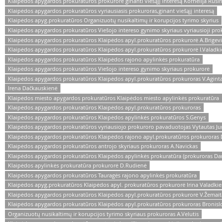
Klaipėdos apygardos prokuratūros prokurorė ginanti viešąjį interesą Kornelija Rušin
Klaipėdos apygardos prokuratūros vyriausiasis prokuroras,ginant viešąjį interesą
Klaipėdos apyg.prokuratūros Organizuotų nusikaltimų ir korupcijos tyrimo skyrius
Klaipėdos apygardos prokuratūros Viešojo intereso gynimo skyriaus vyriausioji pro
Klaipėdos apygardos prokuratūros Klaipėdos apyl.prokuratūros prokurorė A.Brigevi
Klaipėdos apygardos prokuratūros Klaipėdos apyl.prokuratūros prokurorė I.Valadk
Klaipėdos apygardos prokuratūros Klaipėdos rajono apylinkės prokuratūra
Klaipėdos apygardos prokuratūros Viešojo intereso gynimo skyriaus prokurorė
Klaipėdos apygardos prokuratūros Klaipėdos apyl.prokuratūros prokuroras V.Agint
Irena Dačkauskienė
Klaipėdos miesto apygardos prokuratūros Klaipėdos miesto apylinkės prokuratūra
Klaipėdos apygardos prokuratūros Klaipėdos apyl.prokuratūros prokuroras
Klaipėdos apygardos prokuratūros Klaipėdos apylinkės prokuratūros S.Genys
Klaipėdos apygardos prokuratūros vyriausiojo prokuroro pavaduotojas Vytautas Jur
Klaipėdos apygardos prokuratūros Klaipėdos rajono apyl.prokuratūros prokuroras 
Klaipėdos apygardos prokuratūros antrojo skyriaus prokuroras A.Navickas
Klaipėdos apygardos prokuratūros Klaipėdos apylinkės prokuratūra (prokuroras Dar
Klaipėdos apylinkės prokuratūra prokurorė D.Rudienė
Klaipėdos apygardos prokuratūros Tauragės rajono apylinkės prokuratūra
Klaipėdos apyg.prokuratūros Klaipėdos apyl. prokuratūros prokurorė Irina Valadki
Klaipėdos apygardos prokuratūros Klaipėdos apyl.prokuratūros prokurorė V.Žemait
Klaipėdos apygardos prokuratūros Klaipėdos apyl.prokuratūros prokuroras Bronis
Organizuotų nusikaltimų ir korupcijos tyrimo skyriaus prokuroras A.Velutis