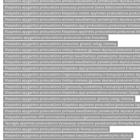
Klaipėdos apygardos prokuratūros antrasis baudžiamojo persekiojimo skyriaus pro
Klaipėdos apygardos prokuratūra vyriausioji prokurorė Diana Baltrūnaitė-Petkeviči
Klaipėdos apygardos prokuratūros Klaipėdos miesto apylinkės prokuratūros proku
Klaipėdos apygardos prokuratūros antrasis baudžiamojo persekiojimo skyriaus prok
Klaipėdos apygardos prokuratūros Klaipėdos apyl.prokuratūros prokuroras V.Grab
Klaipėdos apygardos prokuratūros Klaipėdos apylinkės prokuratūros prokuroras Vil
) Klaipėdos apygardos prokuratūros prokuroras Linas Kiaurakis
Klaipėdos apygardos prokuratūros prokurorė, ginantį viešąjį interesą
Klaipėdos apygardos prokuratūros viešojo intereso gynimo skyriaus prokurorė Laur
Klaipėdos apygardos prokuratūros antrojo baudžiamojo persekiojimo skyriaus prok
Klaipėdos apygardos prokuratūros antrasis baudžiamojo persekiojimo skyrius prok
Klaipėdos apygardos prokuratūros Klaipėdos apyl.prokuratūros prokurorė E.Kudria
Klaipėdos apygardos prokuratūros Organizuotų nusikaltimų ir korupcijos tyrimo sky
Klaipėdos apygardos prokuratūros Viešojo intereso gynimo skyriaus prokurorė Edit
Klaipėdos apygardos prokuratūros Organizuotų nusikaltimų ir korupcijos tyrimo sky
Klaipėdos apygardos prokuratūros Klaipėdos apyl.prokuratūros prokuroras J.Sykas
Klaipėdos apygardos prokuratūros vyriausioji prokurorė, ginantį viešąjį interesą
Klaipėdos apygardos prokuratūros Klaipėdos apylinkės prokuratūra (prokuroras Sigi
Klaipėdos apygardos prokuratūros pirmasis baudžiamojo persekiojimo skyriaus proku
Klaipėdos apskrities VPK kriminalinės policijos organizuoto nusikalstamumo tyrim
Tauragės apylinkės prokuratūros Vyriausiojo prokuroro pavaduotojas Rimvydas Kur
Klaipėdos apygardos prokuratūros prokuroras Romas Jasevičius
Klaipėdos apygardos prokuratūros pirmasis baudžiamojo persekiojimo skyrius