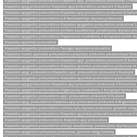
Klaipėdos apygardos prokuratūros Klaipėdos apyl. prokuratūros prokuroras S.Petra
Klaipėdos apyg.prokuratūros Klaipėdos apyl.prokuratūros prokurorė D.Rudienė
Klaipėdos apygardos prokuratūros Klaipėdos apyl.prokuratūros prokurorė D.Dybur
Klaipėdos apygardos prokurtaūros a A.Navickasntrojo skyriaus prokuroras
Klaipėdos apygardos prokuratūros Klaipėdos apygardos prokuratūros prokuroras S.
Klaipėdos apygardos prokuratūros pirmasis baudžiamojo persekiojimo skyriaus pr
Klaipėdos apygardos prokuratūros Organizuotų nusikaltimų ir korupcijos tyrimo sk
Klaipėdos apylinkės prokuratūra
Klaipėdos apygardos prokuratūros Tauragės apylinkės prokuratūra
Klaipėdos miesto apylinkės prokuratūros vyriausiojo prokuroro pavaduotojas Vytau
Klaipėdos apygardos prokuratūros Klaipėdos apyl. prokuratūros prokurorė D.Rudi
Klaipėdos apygardos prokuratūros Klaipėdos apylinkės prokuratūros prokuroras M.
Klaipėdos apyg. prokuratūros Klaipėdos apyl. prokuratūros prokurorė V.Kaubrytė
Klaipėdos apygardos prokuratūros Klaipėdos apylinkės prokuratūros prokuratūros
Klaipėdos apyg.prokuratūros Klaipėdos apyl.prokuratūros prokuroras S.Petravičius
Klaipėdos apygardos prokuratūros Organizuotų nusikaltimų ir korupcijos tyrimo sk
Klaipėdos apygardos prokuratūros apyl. prokuratūros prokurorė D.Rudienė
Klaipėdos apyg. prokuratūros Klaipėdos apyl.prokuratūros prokurorė A.Brigevičien
Klaipėdos apygardos prokuratūros civilinių bylų skyriaus prokuroro, ginančio viešąjį
Klaipėdos apygardos prokuratūros Klaipėdos apylinkės prokuratūros prokuroras K.V
Klaipėdos apygardos prokururatūros Klaipėdos apyl.prokuratūra
Klaipėdos apygardos prokuratūros antrojo baudžiamojo persekiojimo skyriaus prok
Klaipėdos apygardos vyriausiasis prokuroras, ginantis viešąjį interesą