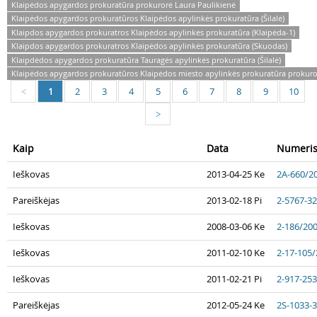
Klaipėdos apygardos prokuratūra prokurorė Laura Paulikienė
Klaipėdos apygardos prokuratūros Klaipėdos apylinkės prokuratūra (Šilalė)
Klaipdos apygardos prokuratros Klaipėdos apylinkės prokuratūra (Klaipėda-1)
Klaipdos apygardos prokuratros Klaipėdos apylinkės prokuratūra (Skuodas)
Klaipdėdos apygardos prokuratūra Tauragės apylinkės prokuratūra (Šilalė)
Klaipėdos apygardos prokuratūros Klaipėdos miesto apylinkės prokuratūra prokuror
1
2
3
4
5
6
7
8
9
10
<
>
Kaip
Data
Numeri
Ieškovas
2013-04-25 Ke
2A-660/2
Pareiškėjas
2013-02-18 Pi
2-5767-3
Ieškovas
2008-03-06 Ke
2-186/20
Ieškovas
2011-02-10 Ke
2-17-105
Ieškovas
2011-02-21 Pi
2-917-25
Pareiškėjas
2012-05-24 Ke
2S-1033-