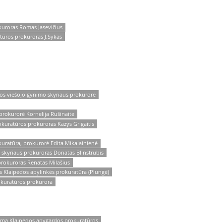
uroras Romas Jasevičius
tūros prokuroras J.Sykas
os viešojo gynimo skyriaus prokurorė
prokurorė Kornelija Rušinaitė
kuratūros prokuroras Kazys Grigaitis
uratūra, prokurorė Edita Mikalainienė
skyriaus prokuroras Donatas Blinstrubis
rokuroras Renatas Milašius
 Klaipėdos apylinkės prokuratūra (Plungė)
okuratūros prokurora
jama Klaipėdos apygardos prokuratūros