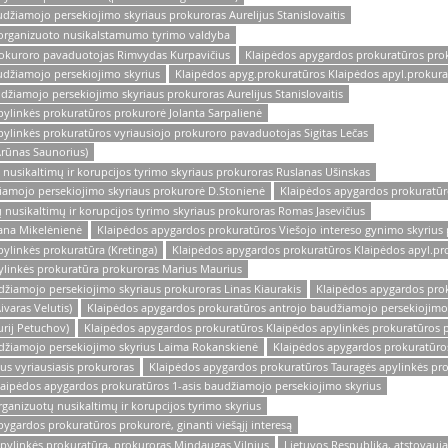
žiamojo persekiojimo skyriaus prokuroras Aurelijus Stanislovaitis
os organizuoto nusikalstamumo tyrimo valdyba
prokuroro pavaduotojas Rimvydas Kurpavičius
Klaipėdos apygardos prokuratūros prok
udžiamojo persekiojimo skyrius
Klaipėdos apyg.prokuratūros Klaipėdos apyl.prokura
žiamojo persekiojimo skyriaus prokuroras Aurelijus Stanislovaitis
ylinkės prokuratūros prokurorė Jolanta Sarpalienė
ylinkės prokuratūros vyriausiojo prokuroro pavaduotojas Sigitas Lečas
Arūnas Saunorius)
nusikaltimų ir korupcijos tyrimo skyriaus prokuroras Ruslanas Ušinskas
iamojo persekiojimo skyriaus prokurorė D.Stonienė
Klaipėdos apygardos prokuratūr
nusikaltimų ir korupcijos tyrimo skyriaus prokuroras Romas Jasevičius
ana Mikelėnienė
Klaipėdos apygardos prokuratūros Viešojo intereso gynimo skyrius 
ylinkės prokuratūra (Kretinga)
Klaipėdos apygardos prokuratūros Klaipėdos apyl.pro
ylinkės prokuratūra prokuroras Marius Maurius
žiamojo persekiojimo skyriaus prokuroras Linas Kiaurakis
Klaipėdos apygardos prok
varas Velutis)
Klaipėdos apygardos prokuratūros antrojo baudžiamojo persekiojimo 
rij Petuchov)
Klaipėdos apygardos prokuratūros Klaipėdos apylinkės prokuratūros p
džiamojo persekiojimo skyrius Laima Rokanskienė
Klaipėdos apygardos prokuratūros
s vyriausiasis prokuroras
Klaipėdos apygardos prokuratūros Tauragės apylinkės pr
laipėdos apygardos prokuratūros 1-asis baudžiamojo persekiojimo skyrius
ganizuotų nusikaltimų ir korupcijos tyrimo skyrius
gardos prokuratūros prokurorė, ginanti viešąjį interesą
pylinkės prokuratūra, prokuroras Mindaugas Vilnius
Lietuvos Respublika, atstovau