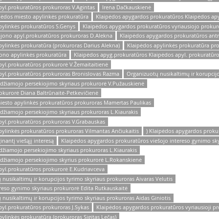
yl.prokuratūros prokuroras V.Agintas
Irena Dačkauskienė
pėdos miesto apylinkės prokuratūra
Klaipėdos apygardos prokuratūros Klaipėdos ap
pylinkės prokuratūros S.Genys
Klaipėdos apygardos prokuratūros vyriausiojo prokur
ajono apyl.prokuratūros prokuroras D.Alekna
Klaipėdos apygardos prokuratūros antr
ylinkės prokuratūra (prokuroras Darius Alekna)
Klaipėdos apylinkės prokuratūra pr
ono apylinkės prokuratūra
Klaipėdos apyg.prokuratūros Klaipėdos apyl. prokuratūro
yl.prokuratūros prokurorė V.Žemaitaitienė
pyl.prokuratūros prokuroras Bronislovas Razma
Organizuotų nusikaltimų ir korupcijo
udžiamojo persekiojimo skyriaus prokurorė V.Pužauskienė
okurorė Diana Baltrūnaitė-Petkevičienė
iesto apylinkės prokuratūros prokuroras Mamertas Paulikas
džiamojo persekiojimo skyriaus prokuroras L.Kiaurakis
pyl.prokuratūros prokuroras V.Grabauskas
ylinkės prokuratūros prokuroras Vilmantas Ančiukaitis
) Klaipėdos apygardos proku
nantį viešąjį interesą
Klaipėdos apygardos prokuratūros viešojo intereso gynimo sky
žiamojo persekiojimo skyriaus prokuroras L.Kiaurakis
udžiamojo persekiojimo skyrius prokurorė L.Rokanskienė
pyl.prokuratūros prokurorė E.Kudriavceva
usikaltimų ir korupcijos tyrimo skyriaus prokuroras Aivaras Velutis
reso gynimo skyriaus prokurorė Edita Rutkauskaitė
usikaltimų ir korupcijos tyrimo skyriaus prokuroras Aidas Giniotis
yl.prokuratūros prokuroras J.Sykas
Klaipėdos apygardos prokuratūros vyriausioji pro
linkės prokuratūra (prokuroras Sigitas Lečas)