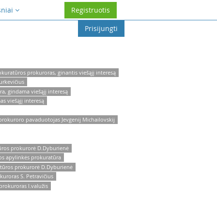
sniai
Registruotis
Prisijungti
uratūros prokuroras, ginantis viešąjį interesą
urkevičius
a, gindama viešąjį interesą
s viešąjį interesą
prokuroro pavaduotojas Jevgenij Michailovskij
ūros prokurorė D.Dyburienė
os apylinkės prokuratūra
atūros prokurorė D.Dyburienė
uroras S. Petravičius
rokuroras I.valužis