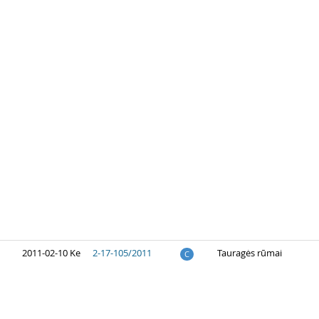
2011-02-10 Ke
2-17-105/2011
Tauragės rūmai
C