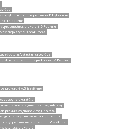
j
avičius
dos apyl. prokuratūros prokurorė D.Dyburienė
tūros D.Rudienė
pyl.prokuratūros prokurorė D.Rudienė
ckasntrojo skyriaus prokuroras
pavaduotojas Vytautas Jurkevičius
 apylinkės prokuratūros prokuroras M.Paulikas
ros prokurorė A.Brigevičienė
pėdos apyl.prokuratūra
iasis prokuroras, ginantis viešąjį interesą
is prokuroras,ginant viešąjį interesą
so gynimo skyriaus vyriausioji prokurorė
os apyl.prokuratūros prokurorė I.Valadkienė
imo skyriaus prokurorė