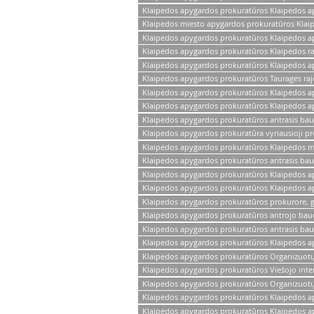
Klaipėdos apygardos prokuratūros Klaipėdos ap
Klaipėdos miesto apygardos prokuratūros Klai
Klaipėdos apygardos prokuratūros Klaipėdos a
Klaipėdos apygardos prokuratūros Klaipėdos r
Klaipėdos apygardos prokuratūros Klaipėdos ap
Klaipėdos apygardos prokuratūros Tauragės raj
Klaipėdos apygardos prokuratūros Klaipėdos ap
Klaipėdos apygardos prokuratūros Klaipėdos a
Klaipėdos apygardos prokuratūros antrasis ba
Klaipėdos apygardos prokuratūra vyriausioji pr
Klaipėdos apygardos prokuratūros Klaipėdos m
Klaipėdos apygardos prokuratūros antrasis bau
Klaipėdos apygardos prokuratūros Klaipėdos a
Klaipėdos apygardos prokuratūros Klaipėdos ap
Klaipėdos apygardos prokuratūros prokurorė, gi
Klaipėdos apygardos prokuratūros antrojo baud
Klaipėdos apygardos prokuratūros antrasis ba
Klaipėdos apygardos prokuratūros Klaipėdos a
Klaipėdos apygardos prokuratūros Organizuotų n
Klaipėdos apygardos prokuratūros Viešojo inte
Klaipėdos apygardos prokuratūros Organizuotų n
Klaipėdos apygardos prokuratūros Klaipėdos ap
Klaipėdos apygardos prokuratūros Klaipėdos apy