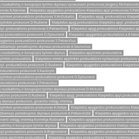
usikaltimų ir korupcijos tyrimo skyriaus vyriausiasis prokuroras Jevgenij Michailovski
roras A.Narvilas
Klaipėdos apygardos prokuratūros Klaipėdos apyl.prokuroras S.Petr
ylinkės prokuratūros prokuroras V.Ančiukaitis
Klaipėdos apyg. prokuratūros Klaipė
pylinkės prokurorė D.Rudienė
Klaipėdos apyg.prokuratūros Klaipėdos apyl. prokura
yl. prokuratūros prokuroras S.Petravičius
Klaipėdos apyg.prokuratūros Klaipėdos a
pyl.prokuratūros prokurorė D.Dyburienė
Klaipėdos apygardos prokurtaūros a A.Navi
ygardos prokuratūros prokuroras S.Petravičius
udžiamojo persekiojimo skyriaus prokuroras A.Saunorius
nusikaltimų ir korupcijos tyrimo skyrius
Klaipėdos apylinkės prokuratūra
ylinkės prokuratūra
Klaipėdos miesto apylinkės prokuratūros vyriausiojo prokuroro 
pyl. prokuratūros prokurorė D.Rudienė
Klaipėdos apygardos prokuratūros Klaipėdos
prokuratūros prokurorė V.Kaubrytė
pylinkės prokuratūros prokuratūros prokurorė D.Dyburienė
okuratūros prokuroras S.Petravičius
nusikaltimų ir korupcijos tyrimo skyriaus prokuroras D.Motužis
ratūros prokurorė D.Rudienė
Klaipėdos apyg. prokuratūros Klaipėdos apyl.prokuratū
 skyriaus prokuroro, ginančio viešąjį interesą
ylinkės prokuratūros prokuroras K.Veitas
Klaipėdos apygardos prokururatūros Klai
žiamojo persekiojimo skyriaus prokurorė A.Petkevičiūtė
Klaipėdos apygardos vyriaus
nti viešąjį interesą Kornelija Rušinaitė
Klaipėdos apygardos prokuratūros vyriausias
ltimų ir korupcijos tyrimo skyrius
Klaipėdos apygardos prokuratūros Viešojo intere
yl.prokuratūros prokurorė A.Brigevičienė
Klaipėdos apygardos prokuratūros Klaipėd
ajono apylinkės prokuratūra
Klaipėdos apygardos prokuratūros Viešojo intereso gyn