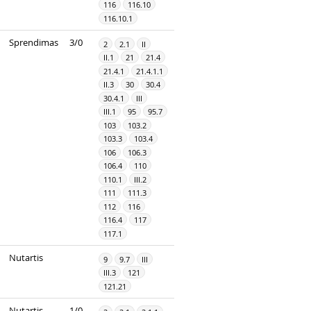
116
116.10
116.10.1
Sprendimas
3/0
2
2.1
II
II.1
21
21.4
21.4.1
21.4.1.1
II.3
30
30.4
30.4.1
III
III.1
95
95.7
103
103.2
103.3
103.4
106
106.3
106.4
110
110.1
III.2
111
111.3
112
116
116.4
117
117.1
Nutartis
9
9.7
III
III.3
121
121.21
Nutartis
1/0