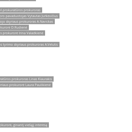
yl.prokuratūros prokuroras
oro pavaduotojas Vytautas Jurkevičius
ojo skyriaus prokuroras A.Navickas
okurorė D.Rudienė
s prokurorė Irina Valadkienė
s tyrimo skyriaus prokuroras A.Velutis
ratūros prokuroras Linas Kiaurakis
riaus prokurorė Laura Paulikienė
kurorė, ginantį viešąjį interesą