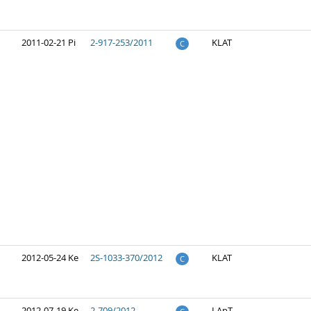
2011-02-21 Pi
2-917-253/2011
KLAT
C
2012-05-24 Ke
2S-1033-370/2012
KLAT
C
2012-07-19 Ke
2-709/2012
LApT