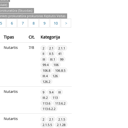
lalė)
prokuratūra (Skuodas)
nkės prokuratūra prokuroras Kęstutis Veitas
5
6
7
8
9
10
>
Tipas
Cit.
Kategorija
Nutartis
7/8
2
2.1
2.1.1
II
II.5
41
III
III.1
99
99.4
106
106.8
106.8.5
III.4
126
126.2
Nutartis
9
9.4
III
III.2
113
113.6
113.6.2
113.6.2.2
Nutartis
2
2.1
2.1.5
2.1.5.5
2.1.28