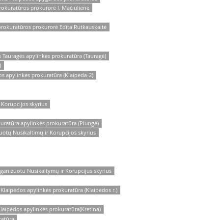
okuratūros prokurorė I. Mačiulienė
rokuratūros prokurorė Edita Rutkauskaitė
 Tauragės apylinkės prokuratūra (Tauragė)
)
s apylinkės prokuratūra (Klaipėda-2)
Korupcijos skyrius
uratūra apylinkės prokuratūra (Plungė)
otų Nusikaltimų ir Korupcijos skyrius
ganizuotu Nusikaltymų ir Korupcijus skyrius
laipėdos apylinkės prokuratūra (Klaipėdos r.)
laipėdos apylinkės prokuratūra(Kretina)
ratūra