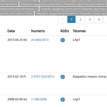
ura Paulikienė
Klaipėdos apygardos prokuratūros Klaipėdos apylinkės prokuratūra (Ši
inkės prokuratūra (Klaipėda-1)
Klaipdos apygardos prokuratros Klaipėdos apylinkės 
inkės prokuratūra (Šilalė)
Klaipėdos apygardos prokuratūros Klaipėdos miesto apyli
1
2
3
4
<
Data
Numeris
Rūšis
Teismas
2013-04-25 Ke
2A-660/2013
LApT
C
2013-02-18 Pi
2-5767-323/2012
Klaipėdos miesto rūmai
C
2008-03-06 Ke
2-186/2008
LApT
C