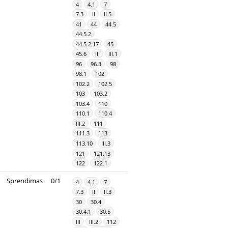
4
4.1
7
7.3
II
II.5
41
44
44.5
44.5.2
44.5.2.17
45
45.6
III
III.1
96
96.3
98
98.1
102
102.2
102.5
103
103.2
103.4
110
110.1
110.4
III.2
111
111.3
113
113.10
III.3
121
121.13
122
122.1
Sprendimas
0/1
4
4.1
7
7.3
II
II.3
30
30.4
30.4.1
30.5
III
III.2
112