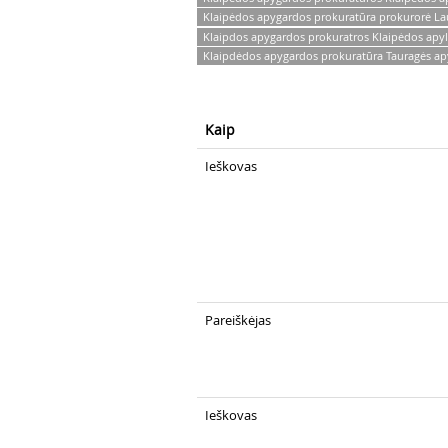
Klaipėdos apygardos prokuratūra prokurorė La
Klaipdos apygardos prokuratros Klaipėdos apyl
Klaipdėdos apygardos prokuratūra Tauragės apyl
Kaip
Ieškovas
Pareiškėjas
Ieškovas