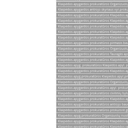
Klaipėdos apygardos prokuratūros Organizuotų n
Klaipėdos apygardos antrojo skyriaus vyr.proku
Klaipėdos apygardos prokuratūros Klaipėdos ap
Klaipėdos apygardos prokuratūros Klaipėdos a
Klaipėdos apygardos prokuratūros Klaipėdos ap
Klaipėdos apygardos prokuratūros Klaipėdos a
Klaipėdos apygardos prokuratūros Klaipėdos ap
Klaipėdos apygardos prokuratūros pirmasis ba
Klaipėdos apygardos prokuratūros Organizuotų 
Klaipėdos apygardos prokuratūros Tauragės ap
Klaipėdos apygardos prokuratūros Klaipėdos a
Klaipėdos apyg. prokuratūros Klaipėdos apyl. 
Klaipėdos apygardos prokuratūros Klaipėdos a
Klaipėdos apyg.prokuratūros Klaipėdos apyl.pr
Klaipėdos apygardos prokuratūros Organizuotų 
Klaipėdos apygardos prokuratūros apyl. proku
Klaipėdos apygardos prokuratūros civilinių bylų
Klaipėdos apygardos prokuratūros Klaipėdos ap
Klaipėdos apygardos prokuratūros antrojo baud
Klaipėdos apygardos prokuratūros prokurorė gina
Klaipėdos apyg.prokuratūros Organizuotų nusika
Klaipėdos apygardos prokuratūros Klaipėdos ap
Klaipėdos apygardos prokuratūros Klaipėdos r