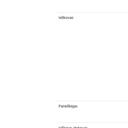
Ieškovas
Pareiškėjas
Ieškovo atstovas