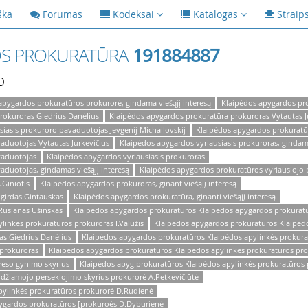
ška
Forumas
Kodeksai
Katalogas
Straip
OS PROKURATŪRA
191884887
p
apygardos prokuratūros prokurorė, gindama viešąjį interesą
Klaipėdos apygardos prok
prokuroras Giedrius Danėlius
Klaipėdos apygardos prokuratūra prokuroras Vytautas J
is prokuroro pavaduotojas Jevgenij Michailovskij
Klaipėdos apygardos prokuratūr
aduotojas Vytautas Jurkevičius
Klaipėdos apygardos vyriausiasis prokuroras, gindama
vaduotojas
Klaipėdos apygardos vyriausiasis prokuroras
aduotojas, gindamas viešąjį interesą
Klaipėdos apygardos prokuratūros vyriausiojo 
.Giniotis
Klaipėdos apygardos prokuroras, ginant viešąjį interesą
girdas Gintauskas
Klaipėdos apygardos prokuratūra, ginanti viešąjį interesą
Ruslanas Ušinskas
Klaipėdos apygardos prokuratūros Klaipėdos apygardos prokurat
linkės prokuratūros prokuroras I.Valužis
Klaipėdos apygardos prokuratūros Klaipėd
as Giedrius Danėlius
Klaipėdos apygardos prokuratūros Klaipėdos apylinkės prokur
 prokuroras
Klaipėdos apygardos prokuratūros Klaipėdos apylinkės prokuratūros prok
reso gynimo skyrius
Klaipėdos apyg.prokuratūros Klaipėdos apylinkės prokuratūros p
džiamojo persekiojimo skyrius prokurorė A.Petkevičiūtė
pylinkės prokuratūros prokurorė D.Rudienė
ygardos prokuratūros [prokuroės D.Dyburienė