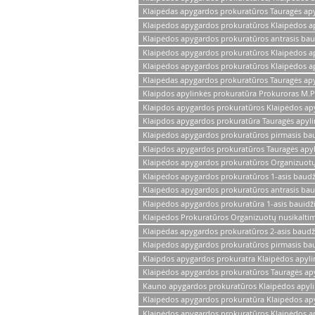
Klaipėdas apygardos prokuratūros Tauragės apyl
Klaipėdos apygardos prokuratūros Klaipėdos a
Klaipėdos apygardos prokuratūros antrasis baud
Klaipėdos apygardos prokuratūros Klaipėdos a
Klaipėdos apygardos prokuratūros Klaipėdos ap
Klaipėdas apygardos prokuratūros Tauragės apy
Klaipdos apylinkės prokuratūra Prokuroras M.P
Klaipdos apygardos prokuratūros Klaipėdos apy
Klaipdos apygardos prokuratūra Tauragės apylin
Klaipėdos apygardos prokuratūros pirmasis bau
Klaipdos apygardos prokuratūros Tauragės apyli
Klaipėdos apygardos prokuratūros Organizuotų n
Klaipėdos apygardos prokuratūros 1-asis baudž
Klaipėdos apygardos prokuratūros antrasis bau
Klaipėdos apygardos prokuratūra 1-asis bauidži
Klaipėdos Prokuratūros Organizuotų nusikaltimų 
Klaipėdas apygardos prokuratūros 2-asis baudži
Klaipėdos apygardos prokuratūros pirmasis bau
Klaipdos apygardos prokuratra Klaipėdos apyli
Klaipėdos apygardos prokuratūros Tauragės apy
Kauno apygardos prokuratūros Klaipėdos apyli
Klaipėdos apygardos prokuratūra Klaipėdos apy
Klaipėdos apygardos prokuratūros Klaipėdos a