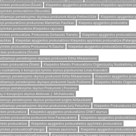
inkės prokuratūra (Šilutė)
Klaipėdos apygardos prokuratūros Klaipėdos apylinkės pr
pylinkės prokuratūros (Skuodas)
žiamojo persekiojimo skyriaus prokurorė Alicija Petkevičiūtė
Klaipėdos apygardos p
pyl.prokuratūros prokuroras Mamertas Paulikas
Klaipdos apygardos prokuratra
ylinkės prokuratūra (Klaipėdos rajonas)
linkės prokuratūra, Prokuroras Gintautas Tranelis
Klaipėdos apygardos prokuratūros
aulikas
Klaipėdas apygardos prokuratūros Klaipėdos apylinkės prokuratūra (Palanga
linkės prokuratūra Prokurorui N.Šiauliui
Klaipėdas apygardos prokuratūros Klaipėdo
kės prokuratūra (Šilutė)
džiamojo persekiojimo skyriaus prokurorė Edita Mikalainienė
nkės prokuratūra (Šilalė)
Klaipėdos Miesto Prokuratūros Organizuotų Nusikaltimų ir 
usikaltimų ir korupcijos tyrimo sryrius prpokuroras Linas Kiaurakis
iamojo persekiojimo skyrius prokurorė Edita Mikalainienė
Klaipėdos apygardos prok
džiamojo persekiojimo skyriaus prokurorė Saulė Pučkienė
Klaipėdos Miesto Organizu
amojo persekiojimo skyrius Prokurorei J.Pocienei
ir korupcijos skyrius Atstovas: J. Michailovskij
amojo persekiojimo skyrius prokurorė Jurgita Ališauskaitė
džiamojo persekiojimo skyrius prokuroras Jurij Petuchov
Klaipedos Prokuraturos Or
nkės prokuratūra
Klaipėdos apygardos prokuratūros ONKT skyrius
linkės prokuratūra prokurorė Irina Paulauskienė
Klaipėdos apygardos prokuratūros K
nkės prokuratūra
Klaipėdos apygardos prokuratėdos apylinkės prokuratūra
linkės prokuratūra(Palanga)
Arūnas saunorius
Klaipėdos apygardos prokuratūra K
pygardos prokuratūra(Palanga)
Klaipėdos apskrities Tauragės rajono apylinkės proku