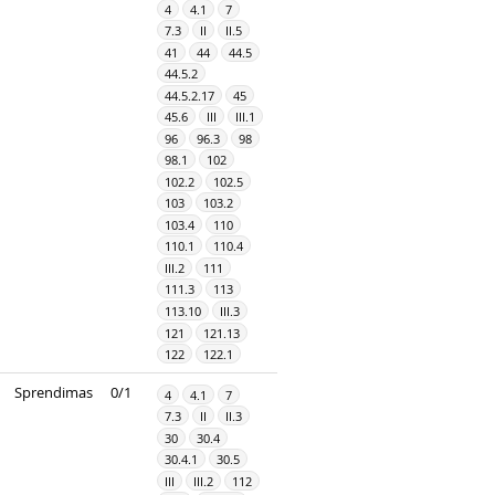
4
4.1
7
7.3
II
II.5
41
44
44.5
44.5.2
44.5.2.17
45
45.6
III
III.1
96
96.3
98
98.1
102
102.2
102.5
103
103.2
103.4
110
110.1
110.4
III.2
111
111.3
113
113.10
III.3
121
121.13
122
122.1
Sprendimas
0/1
4
4.1
7
7.3
II
II.3
30
30.4
30.4.1
30.5
III
III.2
112