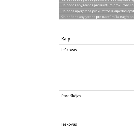
Klaipėdos apygardos prokuratūra prokurorė La
Klaipdos apygardos prokuratros Klaipėdos apyl
Klaipdėdos apygardos prokuratūra Tauragės apyl
Kaip
Ieškovas
Pareiškėjas
Ieškovas