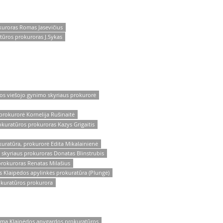
uroras Romas Jasevičius
tūros prokuroras J.Sykas
os viešojo gynimo skyriaus prokurorė
prokurorė Kornelija Rušinaitė
kuratūros prokuroras Kazys Grigaitis
uratūra, prokurorė Edita Mikalainienė
skyriaus prokuroras Donatas Blinstrubis
rokuroras Renatas Milašius
 Klaipėdos apylinkės prokuratūra (Plungė)
okuratūros prokurora
jama Klaipėdos apygardos prokuratūros