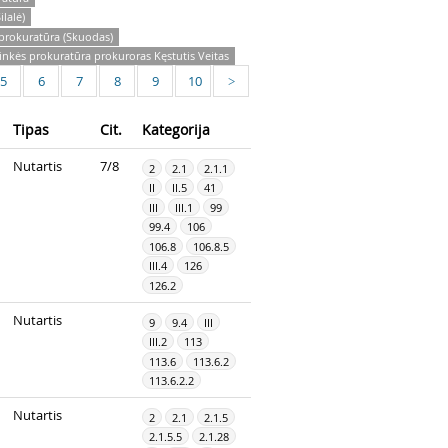
lalė)
prokuratūra (Skuodas)
nkės prokuratūra prokuroras Kęstutis Veitas
5
6
7
8
9
10
>
Tipas
Cit.
Kategorija
Nutartis
7/8
2
2.1
2.1.1
II
II.5
41
III
III.1
99
99.4
106
106.8
106.8.5
III.4
126
126.2
Nutartis
9
9.4
III
III.2
113
113.6
113.6.2
113.6.2.2
Nutartis
2
2.1
2.1.5
2.1.5.5
2.1.28