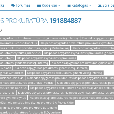
ška
Forumas
Kodeksai
Katalogas
Straip
OS PROKURATŪRA
191884887
p
apygardos prokuratūros prokurorė, gindama viešąjį interesą
Klaipėdos apygardos prok
prokuroras Giedrius Danėlius
Klaipėdos apygardos prokuratūra prokuroras Vytautas J
is prokuroro pavaduotojas Jevgenij Michailovskij
Klaipėdos apygardos prokuratūr
aduotojas Vytautas Jurkevičius
Klaipėdos apygardos vyriausiasis prokuroras, gindama
vaduotojas
Klaipėdos apygardos vyriausiasis prokuroras
aduotojas, gindamas viešąjį interesą
Klaipėdos apygardos prokuratūros vyriausiojo 
.Giniotis
Klaipėdos apygardos prokuroras, ginant viešąjį interesą
girdas Gintauskas
Klaipėdos apygardos prokuratūra, ginanti viešąjį interesą
Ruslanas Ušinskas
Klaipėdos apygardos prokuratūros Klaipėdos apygardos prokurat
linkės prokuratūros prokuroras I.Valužis
Klaipėdos apygardos prokuratūros Klaipėd
as Giedrius Danėlius
Klaipėdos apygardos prokuratūros Klaipėdos apylinkės prokur
 prokuroras
Klaipėdos apygardos prokuratūros Klaipėdos apylinkės prokuratūros prok
reso gynimo skyrius
Klaipėdos apyg.prokuratūros Klaipėdos apylinkės prokuratūros p
džiamojo persekiojimo skyrius prokurorė A.Petkevičiūtė
pylinkės prokuratūros prokurorė D.Rudienė
ygardos prokuratūros [prokuroės D.Dyburienė