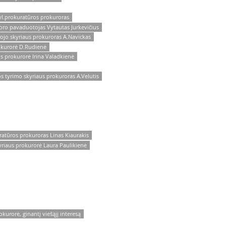
yl.prokuratūros prokuroras
oro pavaduotojas Vytautas Jurkevičius
ojo skyriaus prokuroras A.Navickas
okurorė D.Rudienė
s prokurorė Irina Valadkienė
s tyrimo skyriaus prokuroras A.Velutis
ratūros prokuroras Linas Kiaurakis
riaus prokurorė Laura Paulikienė
kurorė, ginantį viešąjį interesą