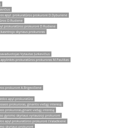
j
avičius
dos apyl. prokuratūros prokurorė D.Dyburienė
tūros D.Rudienė
pyl.prokuratūros prokurorė D.Rudienė
ckasntrojo skyriaus prokuroras
pavaduotojas Vytautas Jurkevičius
 apylinkės prokuratūros prokuroras M.Paulikas
ros prokurorė A.Brigevičienė
pėdos apyl.prokuratūra
iasis prokuroras, ginantis viešąjį interesą
is prokuroras,ginant viešąjį interesą
so gynimo skyriaus vyriausioji prokurorė
os apyl.prokuratūros prokurorė I.Valadkienė
imo skyriaus prokurorė