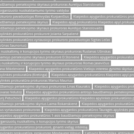
žiamojo persekiojimo skyriaus prokuroras Aurelijus Stanislovaitis
os organizuoto nusikalstamumo tyrimo valdyba
prokuroro pavaduotojas Rimvydas Kurpavičius
Klaipėdos apygardos prokuratūros prok
udžiamojo persekiojimo skyrius
Klaipėdos apyg.prokuratūros Klaipėdos apyl.prokura
žiamojo persekiojimo skyriaus prokuroras Aurelijus Stanislovaitis
ylinkės prokuratūros prokurorė Jolanta Sarpalienė
ylinkės prokuratūros vyriausiojo prokuroro pavaduotojas Sigitas Lečas
Arūnas Saunorius)
nusikaltimų ir korupcijos tyrimo skyriaus prokuroras Ruslanas Ušinskas
iamojo persekiojimo skyriaus prokurorė D.Stonienė
Klaipėdos apygardos prokuratūr
nusikaltimų ir korupcijos tyrimo skyriaus prokuroras Romas Jasevičius
ana Mikelėnienė
Klaipėdos apygardos prokuratūros Viešojo intereso gynimo skyrius 
ylinkės prokuratūra (Kretinga)
Klaipėdos apygardos prokuratūros Klaipėdos apyl.pro
ylinkės prokuratūra prokuroras Marius Maurius
žiamojo persekiojimo skyriaus prokuroras Linas Kiaurakis
Klaipėdos apygardos prok
varas Velutis)
Klaipėdos apygardos prokuratūros antrojo baudžiamojo persekiojimo 
rij Petuchov)
Klaipėdos apygardos prokuratūros Klaipėdos apylinkės prokuratūros p
džiamojo persekiojimo skyrius Laima Rokanskienė
Klaipėdos apygardos prokuratūros
s vyriausiasis prokuroras
Klaipėdos apygardos prokuratūros Tauragės apylinkės pr
laipėdos apygardos prokuratūros 1-asis baudžiamojo persekiojimo skyrius
ganizuotų nusikaltimų ir korupcijos tyrimo skyrius
gardos prokuratūros prokurorė, ginanti viešąjį interesą
pylinkės prokuratūra, prokuroras Mindaugas Vilnius
Lietuvos Respublika, atstovau