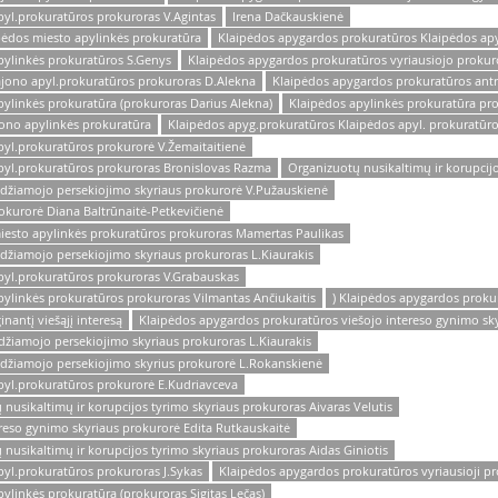
yl.prokuratūros prokuroras V.Agintas
Irena Dačkauskienė
pėdos miesto apylinkės prokuratūra
Klaipėdos apygardos prokuratūros Klaipėdos ap
pylinkės prokuratūros S.Genys
Klaipėdos apygardos prokuratūros vyriausiojo prokur
ajono apyl.prokuratūros prokuroras D.Alekna
Klaipėdos apygardos prokuratūros antr
ylinkės prokuratūra (prokuroras Darius Alekna)
Klaipėdos apylinkės prokuratūra pr
ono apylinkės prokuratūra
Klaipėdos apyg.prokuratūros Klaipėdos apyl. prokuratūro
yl.prokuratūros prokurorė V.Žemaitaitienė
pyl.prokuratūros prokuroras Bronislovas Razma
Organizuotų nusikaltimų ir korupcijo
udžiamojo persekiojimo skyriaus prokurorė V.Pužauskienė
okurorė Diana Baltrūnaitė-Petkevičienė
iesto apylinkės prokuratūros prokuroras Mamertas Paulikas
džiamojo persekiojimo skyriaus prokuroras L.Kiaurakis
pyl.prokuratūros prokuroras V.Grabauskas
ylinkės prokuratūros prokuroras Vilmantas Ančiukaitis
) Klaipėdos apygardos proku
nantį viešąjį interesą
Klaipėdos apygardos prokuratūros viešojo intereso gynimo sky
žiamojo persekiojimo skyriaus prokuroras L.Kiaurakis
udžiamojo persekiojimo skyrius prokurorė L.Rokanskienė
pyl.prokuratūros prokurorė E.Kudriavceva
usikaltimų ir korupcijos tyrimo skyriaus prokuroras Aivaras Velutis
reso gynimo skyriaus prokurorė Edita Rutkauskaitė
usikaltimų ir korupcijos tyrimo skyriaus prokuroras Aidas Giniotis
yl.prokuratūros prokuroras J.Sykas
Klaipėdos apygardos prokuratūros vyriausioji pro
linkės prokuratūra (prokuroras Sigitas Lečas)