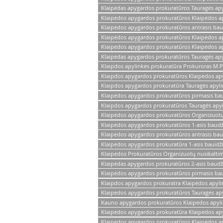
Klaipėdas apygardos prokuratūros Tauragės apyl
Klaipėdos apygardos prokuratūros Klaipėdos a
Klaipėdos apygardos prokuratūros antrasis baud
Klaipėdos apygardos prokuratūros Klaipėdos a
Klaipėdos apygardos prokuratūros Klaipėdos ap
Klaipėdas apygardos prokuratūros Tauragės apy
Klaipdos apylinkės prokuratūra Prokuroras M.P
Klaipdos apygardos prokuratūros Klaipėdos apy
Klaipdos apygardos prokuratūra Tauragės apylin
Klaipėdos apygardos prokuratūros pirmasis bau
Klaipdos apygardos prokuratūros Tauragės apyli
Klaipėdos apygardos prokuratūros Organizuotų n
Klaipėdos apygardos prokuratūros 1-asis baudž
Klaipėdos apygardos prokuratūros antrasis bau
Klaipėdos apygardos prokuratūra 1-asis bauidži
Klaipėdos Prokuratūros Organizuotų nusikaltimų 
Klaipėdas apygardos prokuratūros 2-asis baudži
Klaipėdos apygardos prokuratūros pirmasis bau
Klaipdos apygardos prokuratra Klaipėdos apyli
Klaipėdos apygardos prokuratūros Tauragės apy
Kauno apygardos prokuratūros Klaipėdos apyli
Klaipėdos apygardos prokuratūra Klaipėdos apy
Klaipėdos apygardos prokuratūros Klaipėdos a