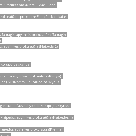
okuratūros prokurorė I. Mačiulienė
rokuratūros prokurorė Edita Rutkauskaitė
 Tauragės apylinkės prokuratūra (Tauragė)
)
s apylinkės prokuratūra (Klaipėda-2)
Korupcijos skyrius
uratūra apylinkės prokuratūra (Plungė)
otų Nusikaltimų ir Korupcijos skyrius
ganizuotu Nusikaltymų ir Korupcijus skyrius
laipėdos apylinkės prokuratūra (Klaipėdos r.)
laipėdos apylinkės prokuratūra(Kretina)
ratūra