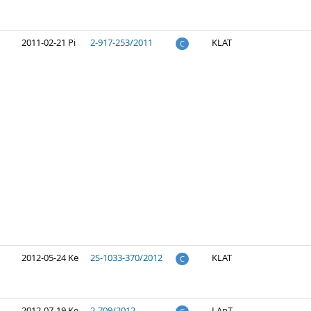
2011-02-21 Pi
2-917-253/2011
KLAT
C
2012-05-24 Ke
2S-1033-370/2012
KLAT
C
2012-07-19 Ke
2-709/2012
LApT