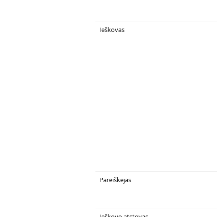
Ieškovas
Pareiškėjas
Ieškovo atstovas