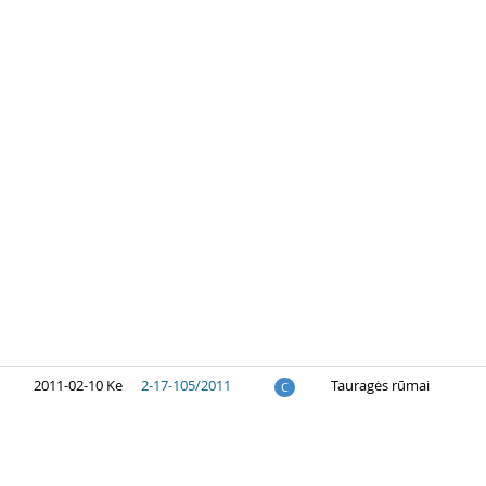
2011-02-10 Ke
2-17-105/2011
Tauragės rūmai
C