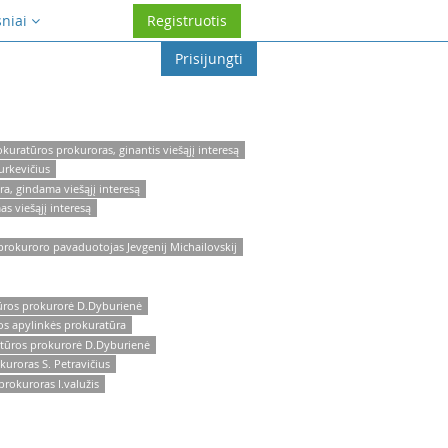
sniai
Registruotis
Prisijungti
uratūros prokuroras, ginantis viešąjį interesą
urkevičius
a, gindama viešąjį interesą
s viešąjį interesą
prokuroro pavaduotojas Jevgenij Michailovskij
ūros prokurorė D.Dyburienė
os apylinkės prokuratūra
atūros prokurorė D.Dyburienė
uroras S. Petravičius
rokuroras I.valužis