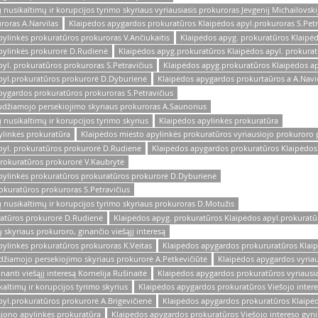
usikaltimų ir korupcijos tyrimo skyriaus vyriausiasis prokuroras Jevgenij Michailovski
roras A.Narvilas
Klaipėdos apygardos prokuratūros Klaipėdos apyl.prokuroras S.Petr
ylinkės prokuratūros prokuroras V.Ančiukaitis
Klaipėdos apyg. prokuratūros Klaipė
pylinkės prokurorė D.Rudienė
Klaipėdos apyg.prokuratūros Klaipėdos apyl. prokura
yl. prokuratūros prokuroras S.Petravičius
Klaipėdos apyg.prokuratūros Klaipėdos a
pyl.prokuratūros prokurorė D.Dyburienė
Klaipėdos apygardos prokurtaūros a A.Navi
ygardos prokuratūros prokuroras S.Petravičius
udžiamojo persekiojimo skyriaus prokuroras A.Saunorius
nusikaltimų ir korupcijos tyrimo skyrius
Klaipėdos apylinkės prokuratūra
ylinkės prokuratūra
Klaipėdos miesto apylinkės prokuratūros vyriausiojo prokuroro 
pyl. prokuratūros prokurorė D.Rudienė
Klaipėdos apygardos prokuratūros Klaipėdos
prokuratūros prokurorė V.Kaubrytė
pylinkės prokuratūros prokuratūros prokurorė D.Dyburienė
okuratūros prokuroras S.Petravičius
nusikaltimų ir korupcijos tyrimo skyriaus prokuroras D.Motužis
ratūros prokurorė D.Rudienė
Klaipėdos apyg. prokuratūros Klaipėdos apyl.prokuratū
 skyriaus prokuroro, ginančio viešąjį interesą
ylinkės prokuratūros prokuroras K.Veitas
Klaipėdos apygardos prokururatūros Klai
žiamojo persekiojimo skyriaus prokurorė A.Petkevičiūtė
Klaipėdos apygardos vyriaus
nti viešąjį interesą Kornelija Rušinaitė
Klaipėdos apygardos prokuratūros vyriausias
ltimų ir korupcijos tyrimo skyrius
Klaipėdos apygardos prokuratūros Viešojo intere
yl.prokuratūros prokurorė A.Brigevičienė
Klaipėdos apygardos prokuratūros Klaipėd
ajono apylinkės prokuratūra
Klaipėdos apygardos prokuratūros Viešojo intereso gyn