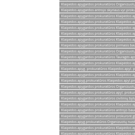
Klaipėdos apygardos prokuratūros Organizuotų n
Klaipėdos apygardos antrojo skyriaus vyr.proku
Klaipėdos apygardos prokuratūros Klaipėdos ap
Klaipėdos apygardos prokuratūros Klaipėdos a
Klaipėdos apygardos prokuratūros Klaipėdos ap
Klaipėdos apygardos prokuratūros Klaipėdos a
Klaipėdos apygardos prokuratūros Klaipėdos ap
Klaipėdos apygardos prokuratūros pirmasis ba
Klaipėdos apygardos prokuratūros Organizuotų 
Klaipėdos apygardos prokuratūros Tauragės ap
Klaipėdos apygardos prokuratūros Klaipėdos a
Klaipėdos apyg. prokuratūros Klaipėdos apyl. 
Klaipėdos apygardos prokuratūros Klaipėdos a
Klaipėdos apyg.prokuratūros Klaipėdos apyl.pr
Klaipėdos apygardos prokuratūros Organizuotų 
Klaipėdos apygardos prokuratūros apyl. proku
Klaipėdos apygardos prokuratūros civilinių bylų
Klaipėdos apygardos prokuratūros Klaipėdos ap
Klaipėdos apygardos prokuratūros antrojo baud
Klaipėdos apygardos prokuratūros prokurorė gina
Klaipėdos apyg.prokuratūros Organizuotų nusika
Klaipėdos apygardos prokuratūros Klaipėdos ap
Klaipėdos apygardos prokuratūros Klaipėdos r