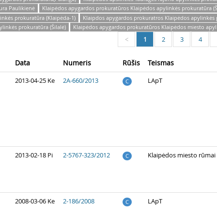
ura Paulikienė
Klaipėdos apygardos prokuratūros Klaipėdos apylinkės prokuratūra (Ši
inkės prokuratūra (Klaipėda-1)
Klaipdos apygardos prokuratros Klaipėdos apylinkės 
inkės prokuratūra (Šilalė)
Klaipėdos apygardos prokuratūros Klaipėdos miesto apyli
1
2
3
4
<
Data
Numeris
Rūšis
Teismas
2013-04-25 Ke
2A-660/2013
LApT
C
2013-02-18 Pi
2-5767-323/2012
Klaipėdos miesto rūmai
C
2008-03-06 Ke
2-186/2008
LApT
C