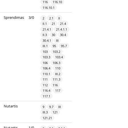
116
116.10
116.10.1
Sprendimas
3/0
2
2.1
II
II.1
21
21.4
21.4.1
21.4.1.1
II.3
30
30.4
30.4.1
III
III.1
95
95.7
103
103.2
103.3
103.4
106
106.3
106.4
110
110.1
III.2
111
111.3
112
116
116.4
117
117.1
Nutartis
9
9.7
III
III.3
121
121.21
Nutartis
1/0