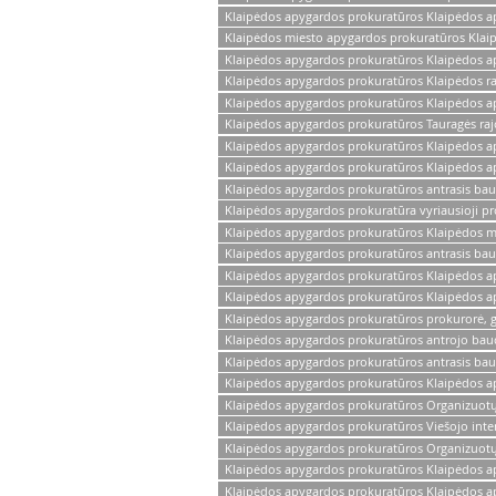
Klaipėdos apygardos prokuratūros Klaipėdos ap
Klaipėdos miesto apygardos prokuratūros Klai
Klaipėdos apygardos prokuratūros Klaipėdos a
Klaipėdos apygardos prokuratūros Klaipėdos r
Klaipėdos apygardos prokuratūros Klaipėdos ap
Klaipėdos apygardos prokuratūros Tauragės raj
Klaipėdos apygardos prokuratūros Klaipėdos ap
Klaipėdos apygardos prokuratūros Klaipėdos a
Klaipėdos apygardos prokuratūros antrasis ba
Klaipėdos apygardos prokuratūra vyriausioji pr
Klaipėdos apygardos prokuratūros Klaipėdos m
Klaipėdos apygardos prokuratūros antrasis bau
Klaipėdos apygardos prokuratūros Klaipėdos a
Klaipėdos apygardos prokuratūros Klaipėdos ap
Klaipėdos apygardos prokuratūros prokurorė, gi
Klaipėdos apygardos prokuratūros antrojo baud
Klaipėdos apygardos prokuratūros antrasis ba
Klaipėdos apygardos prokuratūros Klaipėdos a
Klaipėdos apygardos prokuratūros Organizuotų n
Klaipėdos apygardos prokuratūros Viešojo inte
Klaipėdos apygardos prokuratūros Organizuotų n
Klaipėdos apygardos prokuratūros Klaipėdos ap
Klaipėdos apygardos prokuratūros Klaipėdos apy