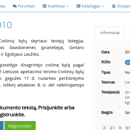
ška
Forumas
Kodeksai
Katalogas
Straip
010
Informacija
vilinių bylų skyriaus teisėjų kolegija,
nos Davidonienės (pranešėja), Gintaro
Data
20
ir Egidijaus Laužiko,
Rūšis
Ci
posėdyje išnagrinėjo civilinę bylą pagal
 Lietuvos apeliacinio teismo Civilinių bylų
Tipas
Nu
m. gegužės 17 d. nutarties peržiūrėjimo
Teismas
Lie
K. ieškinį atsakovei B. U. dėl nekilnojamojo
Teisėjas(ai)
Gr
Gin
Egi
kumento tekstą, Prisijunkite arba
Baigtis
Spr
gistruokite.
Registruotis
2
2.1
II
II.