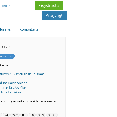
sniai
Registruotis
Prisijungti
Turinys
Komentarai
10-12-21
vilinė byla
tartis
tuvos Aukščiausiasis Teismas
ažina Davidonienė
taras Kryževičius
dijus Laužikas
endimą ar nutartį palikti nepakeistą
1
24
24.2
II.3
30
30.9
30.9.1