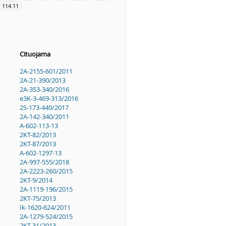
114.11
Cituojama
2A-2155-601/2011
2A-21-390/2013
2A-353-340/2016
e3K-3-469-313/2016
2S-173-440/2017
2A-142-340/2011
A-602-113-13
2KT-82/2013
2KT-87/2013
A-602-1297-13
2A-997-555/2018
2A-2223-260/2015
2KT-9/2014
2A-1119-196/2015
2KT-75/2013
Ik-1620-624/2011
2A-1279-524/2015
2KT-31/2013