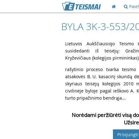
Paie
BYLA 3K-3-553/2
1
Lietuvos Aukščiausiojo Teismo Ci
susidedanti iš teisėjų: Graži
Kryževičiaus (kolegijos pirmininkas) 
2
rašytinio proceso tvarka teismo 
atsakovės B. U. kasacinį skundą dėl
skyriaus teisėjų kolegijos 2010 
civilinėje byloje pagal ieškovo A. 
turto pripažinimo bendrąja...
Norėdami peržiūrėti visą do
Užsire
Prisijungti