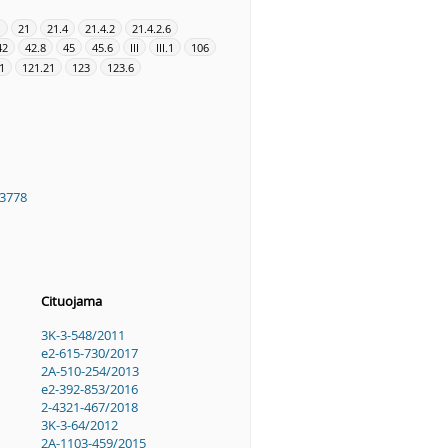
1
21
21.4
21.4.2
21.4.2.6
42
42.8
45
45.6
III
III.1
106
1
121.21
123
123.6
3778
Cituojama
3K-3-548/2011
e2-615-730/2017
2A-510-254/2013
e2-392-853/2016
2-4321-467/2018
3K-3-64/2012
2A-1103-459/2015