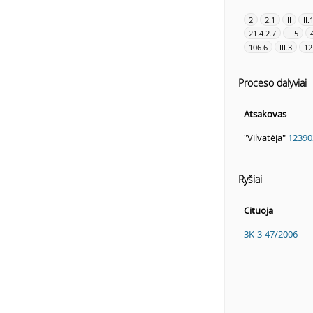
2
2.1
II
II.
21.4.2.7
II.5
106.6
III.3
12
Proceso dalyviai
Atsakovas
"Vilvatėja"
12390
Ryšiai
Cituoja
3K-3-47/2006