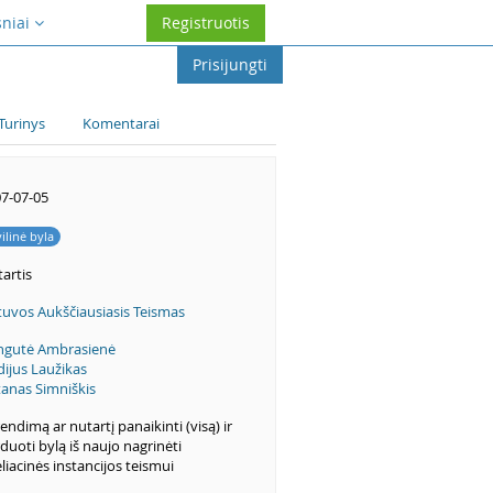
sniai
Registruotis
Prisijungti
Turinys
Komentarai
7-07-05
vilinė byla
artis
tuvos Aukščiausiasis Teismas
ngutė Ambrasienė
dijus Laužikas
anas Simniškis
endimą ar nutartį panaikinti (visą) ir
duoti bylą iš naujo nagrinėti
liacinės instancijos teismui