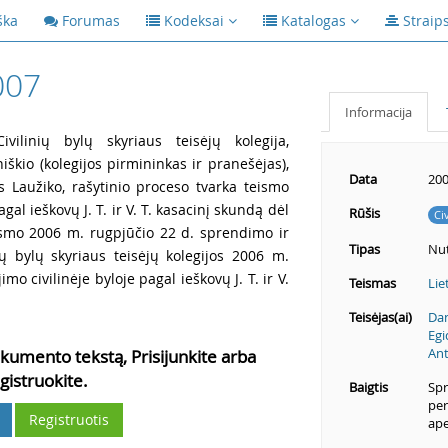
ška
Forumas
Kodeksai
Katalogas
Straip
007
Informacija
vilinių bylų skyriaus teisėjų kolegija,
iškio (kolegijos pirmininkas ir pranešėjas),
Data
200
 Laužiko, rašytinio proceso tvarka teismo
gal ieškovų J. T. ir V. T. kasacinį skundą dėl
Rūšis
Ci
eismo 2006 m. rugpjūčio 22 d. sprendimo ir
Tipas
Nut
ių bylų skyriaus teisėjų kolegijos 2006 m.
o civilinėje byloje pagal ieškovų J. T. ir V.
Teismas
Lie
Teisėjas(ai)
Da
Egi
Ant
kumento tekstą, Prisijunkite arba
gistruokite.
Baigtis
Spr
per
Registruotis
ape