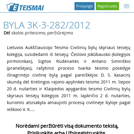
Prisijungti
Registruotis
BYLA 3K-3-282/2012
Dėl
skolos priteisimo, peržiūrėjimo
1
Lietuvos Aukščiausiojo Teismo Civilinių bylų skyriaus teisėjų
kolegija, susidedanti iš teisėjų: Česlovo Jokūbausko (kolegijos
pirmininkas), Sigitos Rudėnaitės ir Antano Simniškio
(pranešėjas), rašytinio proceso tvarka teismo posėdyje
išnagrinėjo civilinę bylą pagal pareiškėjos D. S. kasacinį
skundą dėl Kretingos rajono apylinkės teismo 2011 m. liepos
20 d. nutarties ir Klaipėdos apygardos teismo Civilinių bylų
skyriaus teisėjų kolegijos 2011 m. lapkričio 2 d. nutarties,
kuriomis atsisakyta atnaujinti procesą civilinėje byloje pagal
ieškovo V. K....
Norėdami peržiūrėti visą dokumento tekstą,
Prisijunkite arba Užsiregistruokite.