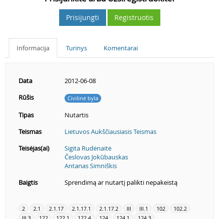
Prisijungti
Registruotis
Informacija
Turinys
Komentarai
Data
2012-06-08
Rūšis
Civilinė byla
Tipas
Nutartis
Teismas
Lietuvos Aukščiausiasis Teismas
Teisėjas(ai)
Sigita Rudėnaitė
Česlovas Jokūbauskas
Antanas Simniškis
Baigtis
Sprendimą ar nutartį palikti nepakeistą
2
2.1
2.1.17
2.1.17.1
2.1.17.2
III
III.1
102
102.2
III.3
122
122.1
122.4
124
124.1
124.3