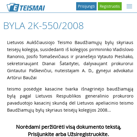
Prisijungti
Registruotis
BYLA 2K-550/2008
1
Lietuvos Aukščiausiojo Teismo Baudžiamųjų bylų skyriaus
teisėjų kolegija, susidedanti iš kolegijos pirmininko Vladislovo
Ranonio, Josifo Tomaševičiaus ir pranešėjo Vytauto Piesliako,
sekretoriaujant Dianai Šataitytei, dalyvaujant prokurorui
Gintautui Paškevičiui, nuteistajam A. D., gynėjui advokatui
Artūrui Baužai
2
teismo posėdyje kasacine tvarka išnagrinėjo baudžiamąją
bylą pagal Lietuvos Respublikos generalinio prokuroro
pavaduotojo kasacinį skundą dėl Lietuvos apeliacinio teismo
Baudžiamųjų bylų skyriaus teisėjų kolegijos 2008...
Norėdami peržiūrėti visą dokumento tekstą,
Prisijunkite arba Užsiregistruokite.