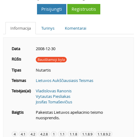
Prisijungti
Registruotis
Informacija
Turinys
Komentarai
Data
2008-12-30
Rūšis
Baudžiamoji byla
Tipas
Nutartis
Teismas
Lietuvos Aukščiausiasis Teismas
Teisėjas(ai)
Vladislovas Ranonis
Vytautas Piesliakas
Josifas Tomaševičius
Baigtis
Pakeistas Lietuvos apeliacinio teismo
nuosprendis.
4
4.1
4.2
4.2.8
1
1.1
1.1.8
1.1.8.9
1.1.8.9.2