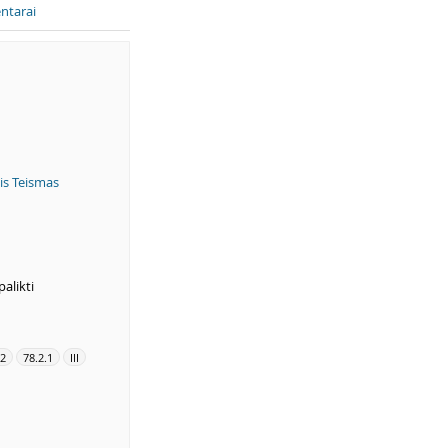
ntarai
is Teismas
alikti
.2
78.2.1
III