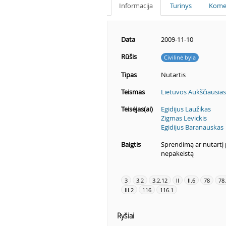
Informacija
Turinys
Kome
Data
2009-11-10
Rūšis
Civilinė byla
Tipas
Nutartis
Teismas
Lietuvos Aukščiausias
Teisėjas(ai)
Egidijus Laužikas
Zigmas Levickis
Egidijus Baranauskas
Baigtis
Sprendimą ar nutartį p
nepakeistą
3
3.2
3.2.12
II
II.6
78
78
III.2
116
116.1
Ryšiai