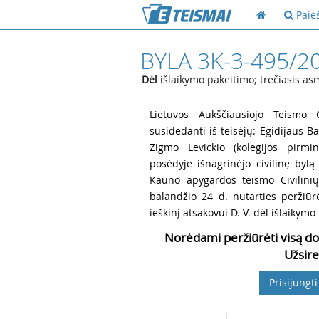
Paie
BYLA 3K-3-495/2
Dėl
išlaikymo pakeitimo; trečiasis as
1
Lietuvos Aukščiausiojo Teismo Ci
susidedanti iš teisėjų: Egidijaus B
Zigmo Levickio (kolegijos pirmin
posėdyje išnagrinėjo civilinę byl
Kauno apygardos teismo Civilinių
balandžio 24 d. nutarties peržiūrė
ieškinį atsakovui D. V. dėl išlaikymo
Norėdami peržiūrėti visą do
Užsire
Prisijungti