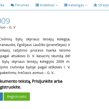
ška
Forumas
Kodeksai
Katalogas
Straip
009
muo – G. V
vilinių bylų skyriaus teisėjų kolegija,
aranausko, Egidijaus Laužiko (pranešėjas) ir
inkas), rašytinio proceso tvarka teismo
ą pagal atsakovo D. V. kasacinį skundą dėl
 bylų skyriaus teisėjų kolegijos 2009 m.
jimo civilinėje byloje pagal ieškovės I. V.
 pakeitimo; trečiasis asmuo – G. V..
kumento tekstą, Prisijunkite arba
gistruokite.
Registruotis