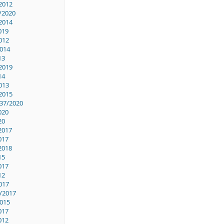
2012
/2020
2014
019
012
014
13
2019
14
013
2015
37/2020
020
20
2017
017
2018
15
017
12
017
/2017
015
017
012