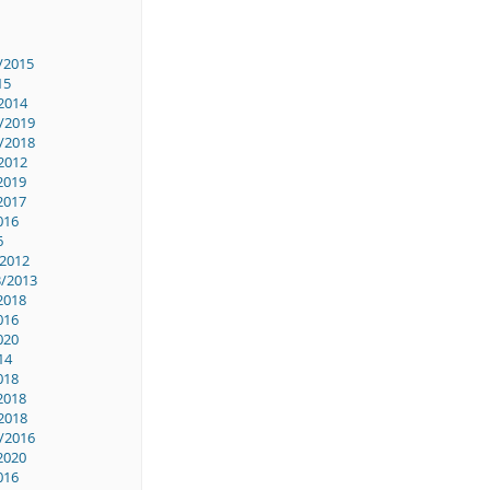
/2015
15
2014
/2019
/2018
2012
2019
2017
016
6
/2012
3/2013
2018
016
020
14
018
2018
2018
/2016
2020
016