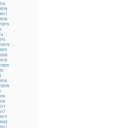
014
2018
2011
2016
/2019
4
14
015
/2019
2019
2020
2018
/2020
20
4
2016
/2018
6
018
016
011
017
2017
2020
2011