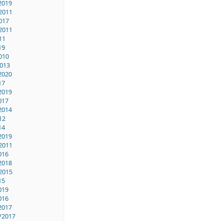
2019
2011
017
2011
11
19
010
013
2020
17
2019
017
2014
12
14
2019
2011
016
2018
2015
15
019
016
2017
/2017