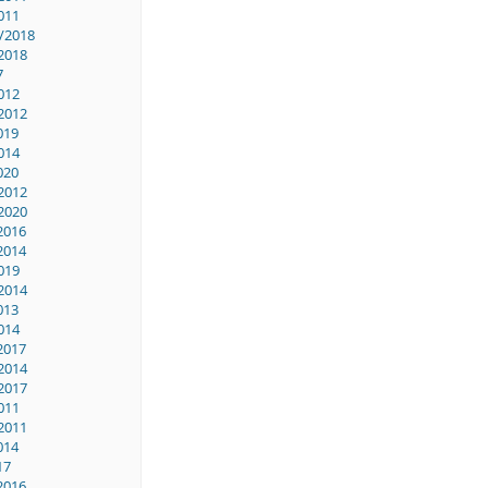
011
/2018
2018
7
012
2012
019
014
020
2012
2020
2016
2014
019
2014
013
014
2017
2014
2017
011
2011
014
17
2016