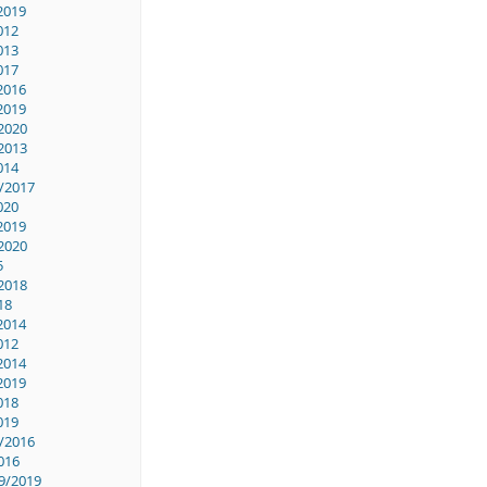
2019
012
013
017
2016
2019
2020
2013
014
/2017
020
2019
2020
5
2018
18
2014
012
2014
2019
018
019
/2016
016
9/2019